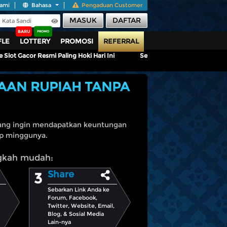
ami
Bahasa
Pengaduan Customer
DAFTAR
BARU
PROMO
FLE
LOTTERY
PROMOSI
REFERRAL
ot Gacor Resmi Paling Hoki Hari Ini
Selamat datang di Q11Bet Situs
TAAN RUPIAH TANPA
ang ingin mendapatkan keuntungan
ap minggunya.
gkah mudah:
Share
3
Sebarkan Link Anda ke
Forum, Facebook,
Twitter, Website, Email,
Blog, & Sosial Media
Lain-nya