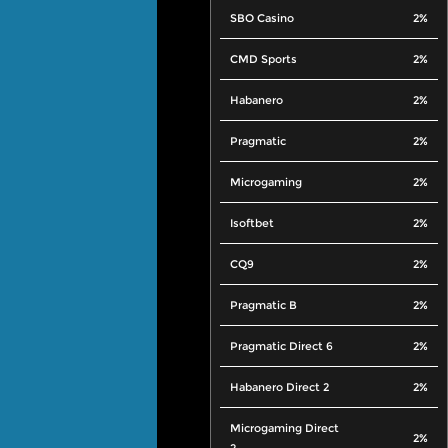
SBO Casino
2%
CMD Sports
2%
Habanero
2%
Pragmatic
2%
Microgaming
2%
Isoftbet
2%
CQ9
2%
Pragmatic B
2%
Pragmatic Direct 6
2%
Habanero Direct 2
2%
Microgaming Direct
2%