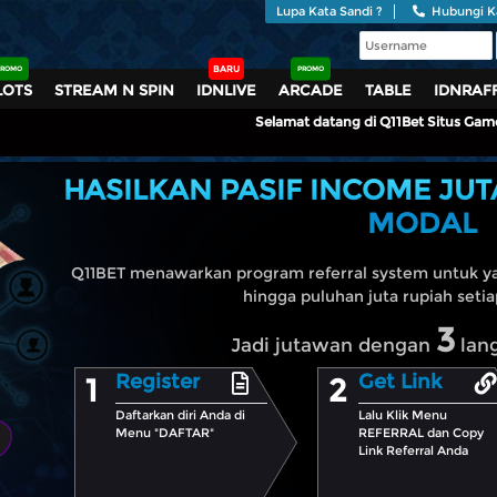
Lupa Kata Sandi ?
Hubungi K
BARU
PROMO
PROMO
LOTS
STREAM N SPIN
IDNLIVE
ARCADE
TABLE
IDNRAF
Selamat datang di Q11Bet Situs Game Sl
HASILKAN PASIF INCOME JU
MODAL
Q11BET menawarkan program referral system untuk y
hingga puluhan juta rupiah seti
3
Jadi jutawan dengan
lan
Register
Get Link
1
2
Daftarkan diri Anda di
Lalu Klik Menu
Menu "DAFTAR"
REFERRAL dan Copy
Link Referral Anda