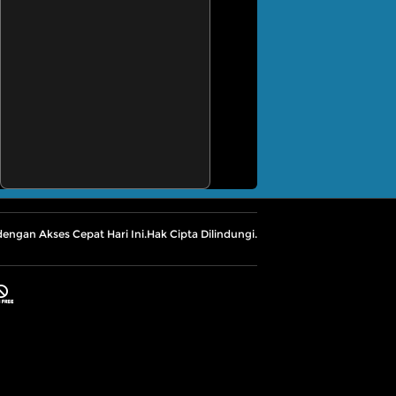
ngan Akses Cepat Hari Ini.Hak Cipta Dilindungi.