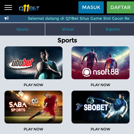
Beranda
MASUK
DAFTAR
Selamat datang di Q11Bet Situs Game Slot Gacor Resmi 
Sports
BARU
PROMO
Sports
Virtual
Esports
Live Casino
BARU
Sports
Slots
PROMO
IDNLIVE
BARU
Stream N Spin
Arcade
PROMO
PLAY NOW
PLAY NOW
Table Games
Lottery
BARU
PROMO
IDNRaffle
PLAY NOW
PLAY NOW
Referral