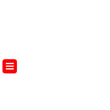
KLIK DISINI